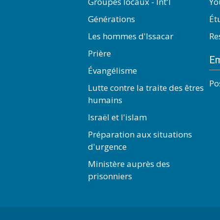
Groupes locaux - Int'l
Yo
Générations
Ét
Les hommes d'Issacar
Re
Prière
Em
Évangélisme
Po
Lutte contre la traite des êtres
humains
Israël et l'islam
Préparation aux situations
d'urgence
Ministère auprès des
prisonniers