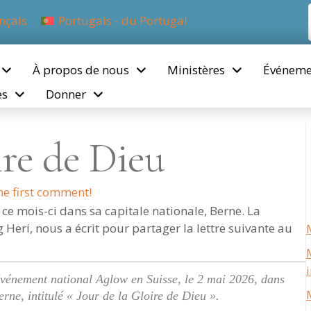
nçais
Portugais - du Portugal
À propos de nous
Ministères
Événeme
es
Donner
ire de Dieu
he first comment!
e mois-ci dans sa capitale nationale, Berne. La
Heri, nous a écrit pour partager la lettre suivante au
vénement national Aglow en Suisse, le 2 mai 2026, dans
erne, intitulé « Jour de la Gloire de Dieu ».