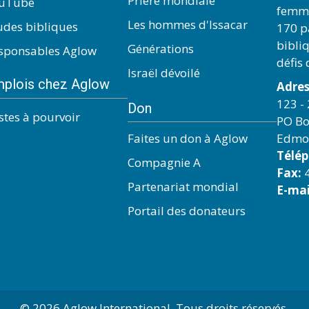
Prière mondiale
uTube
femme
Les hommes d'Issacar
udes bibliques
170 pa
bibli
Générations
sponsables Aglow
défis
Israël dévoilé
plois chez Aglow
Adres
123 - 
Don
stes à pourvoir
PO Bo
Faites un don à Aglow
Edmo
Télé
Compagnie A
Fax:
4
Partenariat mondial
E-mai
Portail des donateurs
© 2026 Aglow International. Tous droits réservés.