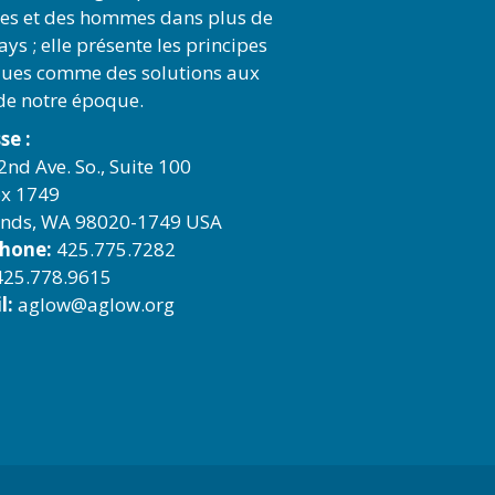
s et des hommes dans plus de
ys ; elle présente les principes
ques comme des solutions aux
 de notre époque.
se :
2nd Ave. So., Suite 100
x 1749
nds, WA 98020-1749 USA
phone:
425.775.7282
25.778.9615
l:
aglow@aglow.org