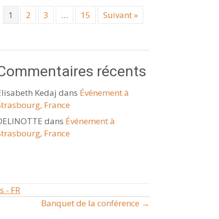
1
2
3
…
15
Suivant »
Commentaires récents
Elisabeth Kedaj
dans
Événement à
Strasbourg, France
DELINOTTE
dans
Événement à
Strasbourg, France
s - FR
Banquet de la conférence →