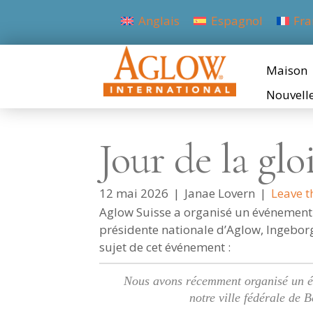
Anglais
Espagnol
Fra
Maison
Nouvell
Jour de la glo
12 mai 2026
|
Janae Lovern
|
Leave t
Aglow Suisse a organisé un événement c
présidente nationale d’Aglow, Ingeborg 
sujet de cet événement :
Nous avons récemment organisé un é
notre ville fédérale de B