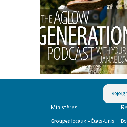
Rejoign
Ministères
Re
Groupes locaux – États-Unis
Bo