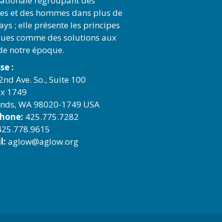
nationale regroupant des
s et des hommes dans plus de
ys ; elle présente les principes
ques comme des solutions aux
 de notre époque.
se :
2nd Ave. So., Suite 100
x 1749
nds, WA 98020-1749 USA
phone:
425.775.7282
25.778.9615
l:
aglow@aglow.org