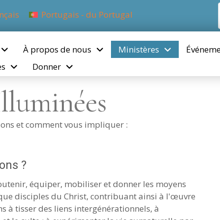
nçais
Portugais - du Portugal
À propos de nous
Ministères
Événeme
es
Donner
Illuminées
ions et comment vous impliquer :
ons ?
outenir, équiper, mobiliser et donner les moyens
ue disciples du Christ, contribuant ainsi à l'œuvre
à tisser des liens intergénérationnels, à