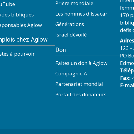
inter
Prière mondiale
uTube
femme
Les hommes d'Issacar
udes bibliques
170 pa
bibli
Générations
sponsables Aglow
défis
Israël dévoilé
plois chez Aglow
Adres
123 - 
Don
stes à pourvoir
PO Bo
Faites un don à Aglow
Edmo
Télé
Compagnie A
Fax:
4
Partenariat mondial
E-mai
Portail des donateurs