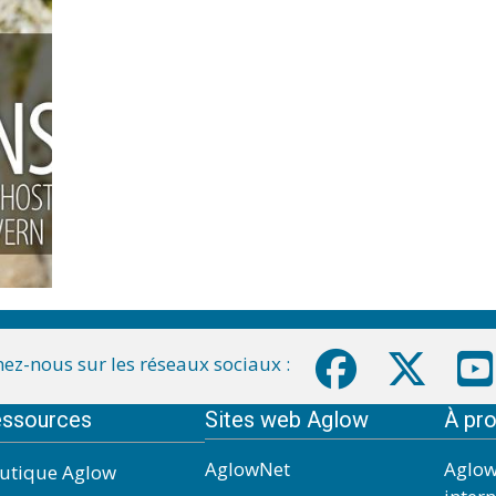
ez-nous sur les réseaux sociaux :
ssources
Sites web Aglow
À pr
AglowNet
Aglow
utique Aglow