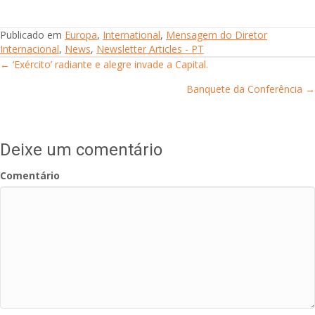
Publicado em
Europa
,
International
,
Mensagem do Diretor
Internacional
,
News
,
Newsletter Articles - PT
← ‘Exército’ radiante e alegre invade a Capital.
Posts
Banquete da Conferência →
navigation
Deixe um comentário
Comentário