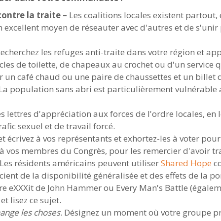
ontre la traite –
Les coalitions locales existent partout, e
 excellent moyen de réseauter avec d'autres et de s'unir p
echerchez les refuges anti-traite dans votre région et ap
les de toilette, de chapeaux au crochet ou d'un service q
r un café chaud ou une paire de chaussettes et un billet
 (La population sans abri est particulièrement vulnérable a
s lettres d'appréciation aux forces de l'ordre locales, en 
afic sexuel et de travail forcé.
t écrivez à vos représentants et exhortez-les à voter pour
 à vos membres du Congrès, pour les remercier d'avoir tra
 Les résidents américains peuvent utiliser
Shared Hope
c
ient de la disponibilité généralisée et des effets de la p
livre eXXXit de John Hammer ou Every Man's Battle (égale
t lisez ce sujet.
hange les choses
. Désignez un moment où votre groupe pri