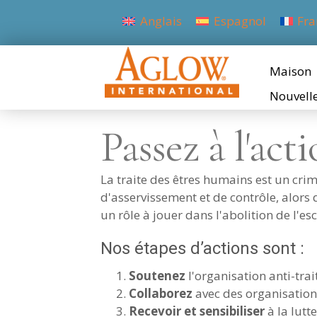
Anglais
Espagnol
Fra
Maison
Nouvell
Passez à l'act
La traite des êtres humains est un crim
d'asservissement et de contrôle, alors 
un rôle à jouer dans l'abolition de l'es
Nos étapes d’actions sont :
Soutenez
l'organisation anti-tra
Collaborez
avec des organisations
Recevoir et sensibiliser
à la lutte