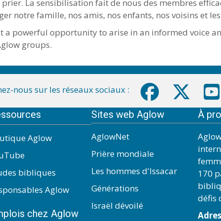
prier. La sensibilisation fait de nous des membres effi
r notre famille, nos amis, nos enfants, nos voisins et les
at a powerful opportunity to arise in an informed voice a
 Aglow groups.
ez-nous sur les réseaux sociaux :
ssources
Sites web Aglow
À pr
AglowNet
Aglow
utique Aglow
inter
Prière mondiale
uTube
femme
Les hommes d'Issacar
udes bibliques
170 pa
bibli
Générations
sponsables Aglow
défis
Israël dévoilé
plois chez Aglow
Adres