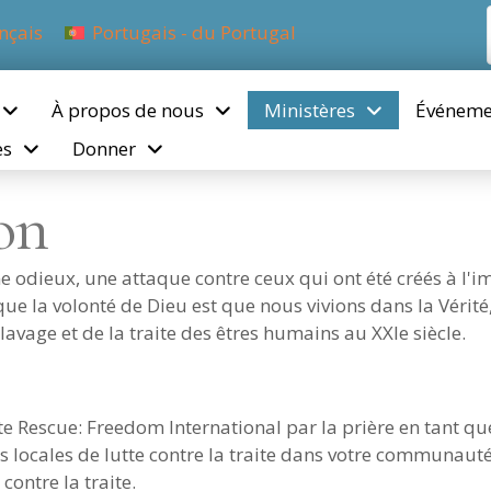
nçais
Portugais - du Portugal
À propos de nous
Ministères
Événeme
es
Donner
ion
e odieux, une attaque contre ceux qui ont été créés à l'i
que la volonté de Dieu est que nous vivions dans la Vérité,
clavage et de la traite des êtres humains au XXIe siècle.
ite Rescue: Freedom International par la prière en tant qu
 locales de lutte contre la traite dans votre communauté
 contre la traite.