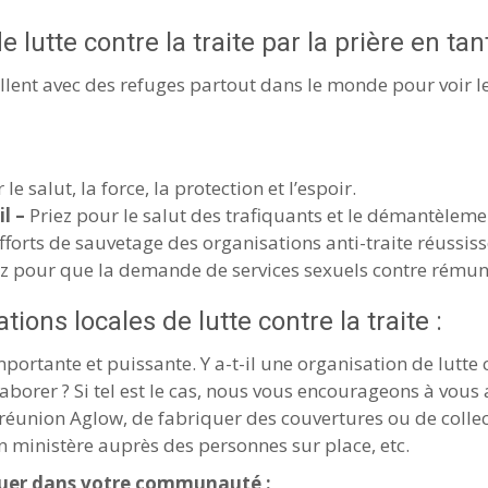
lutte contre la traite par la prière en tan
illent avec des refuges partout dans le monde pour voir l
 le salut, la force, la protection et l’espoir.
il –
Priez pour le salut des trafiquants et le démantèleme
fforts de sauvetage des organisations anti-traite réussiss
ez pour que la demande de services sexuels contre rémuné
ions locales de lutte contre la traite :
ortante et puissante. Y a-t-il une organisation de lutte c
borer ? Si tel est le cas, nous vous encourageons à vous 
 réunion Aglow, de fabriquer des couvertures ou de collect
 un ministère auprès des personnes sur place, etc.
iquer dans votre communauté :