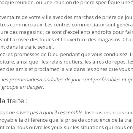
chaque réunion, ou une réunion de prière spécifique une fo
inventaire de votre ville avec des marches de prière de jo
entres commerciaux. Les centres commerciaux sont généra
ture des magasins ; ce sont d'excellents endroits pour fa
ant l'arrivée des foules et l'ouverture des magasins. Cha
t dans le trafic sexuel.
arez les promesses de Dieu pendant que vous conduisez. L
iture, ainsi que : les relais routiers, les aires de repos, 
vitez des amis et proclamez la vie dans les zones que vou
 les promenades/conduites de jour sont préférables et qu
 groupe en danger.
a traite :
vous ne savez pas à quoi il ressemble.
Instruisons-nous sur 
royable la différence que la prise de conscience de la trai
t cela nous ouvre les yeux sur les situations qui nous e