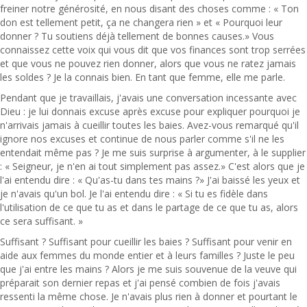
freiner notre générosité, en nous disant des choses comme : « Ton
don est tellement petit, ça ne changera rien » et « Pourquoi leur
donner ? Tu soutiens déjà tellement de bonnes causes.» Vous
connaissez cette voix qui vous dit que vos finances sont trop serrées
et que vous ne pouvez rien donner, alors que vous ne ratez jamais
les soldes ? Je la connais bien. En tant que femme, elle me parle.
Pendant que je travaillais, j'avais une conversation incessante avec
Dieu : je lui donnais excuse après excuse pour expliquer pourquoi je
n'arrivais jamais à cueillir toutes les baies. Avez-vous remarqué qu'il
ignore nos excuses et continue de nous parler comme s'il ne les
entendait même pas ? Je me suis surprise à argumenter, à le supplier
: « Seigneur, je n'en ai tout simplement pas assez.» C'est alors que je
l'ai entendu dire : « Qu'as-tu dans tes mains ?» J'ai baissé les yeux et
je n'avais qu'un bol. Je l'ai entendu dire : « Si tu es fidèle dans
l'utilisation de ce que tu as et dans le partage de ce que tu as, alors
ce sera suffisant. »
Suffisant ? Suffisant pour cueillir les baies ? Suffisant pour venir en
aide aux femmes du monde entier et à leurs familles ? Juste le peu
que j'ai entre les mains ? Alors je me suis souvenue de la veuve qui
préparait son dernier repas et j'ai pensé combien de fois j'avais
ressenti la même chose. Je n'avais plus rien à donner et pourtant le