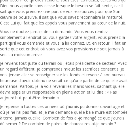
Dieu nous appelle sans cesse lorsque le besoin se fait sentir, car Il
sait que vous prendrez une part de vos ressources pour que Son
œuvre se poursuive. Il sait que vous savez reconnaître la maturité.
C'est Lui qui fait que les appels vous parviennent au cœur de la nuit.
Vous ne doutez jamais de sa demande. Vous vous rendez
simplement à l'endroit où vous gardez votre argent, vous prenez la
part qu'il vous demande et vous la lui donnez. Et, en retour, il fait en
sorte que cet endroit où vous avez vos provisions ne soit jamais à
sec. La moisson arrive.
Je reviens tout juste du terrain où j'étais présidente de secteur. Avec
un regard différent, je comprends mieux les sacrifices consentis. Je
vois Jervae aller se renseigner sur les fonds et revenir à son bureau,
heureuse d'avoir obtenu ne serait-ce qu'une partie de ce qu'elle avait
demandé. Parfois, je la vois revenir les mains vides, sachant qu'elle
devra appeler un responsable en pleine action et lui dire : « Pas
aujourd'hui, peut-être demain. »
Je repense à toutes ces années où j'aurais pu donner davantage et
où je ne l'ai pas fait, et je me demande quelle baie mûre est tombée
à terre, jamais cueillie. Combien de fois ai-je mangé ce que j'aurais
dû semer ? De combien de paires de chaussures ai-je besoin ?