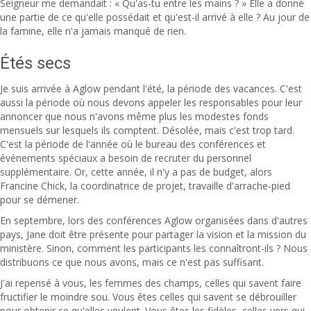
Seigneur me demandait : « Qu'as-tu entre les mains ? » Elle a donné
une partie de ce qu'elle possédait et qu'est-il arrivé à elle ? Au jour de
la famine, elle n'a jamais manqué de rien.
Étés secs
Je suis arrivée à Aglow pendant l'été, la période des vacances. C'est
aussi la période où nous devons appeler les responsables pour leur
annoncer que nous n'avons même plus les modestes fonds
mensuels sur lesquels ils comptent. Désolée, mais c'est trop tard.
C'est la période de l'année où le bureau des conférences et
événements spéciaux a besoin de recruter du personnel
supplémentaire. Or, cette année, il n'y a pas de budget, alors
Francine Chick, la coordinatrice de projet, travaille d'arrache-pied
pour se démener.
En septembre, lors des conférences Aglow organisées dans d'autres
pays, Jane doit être présente pour partager la vision et la mission du
ministère. Sinon, comment les participants les connaîtront-ils ? Nous
distribuons ce que nous avons, mais ce n'est pas suffisant.
J'ai repensé à vous, les femmes des champs, celles qui savent faire
fructifier le moindre sou. Vous êtes celles qui savent se débrouiller
pour obtenir ce qu'elles veulent. Vous êtes les fidèles, celles vers qui