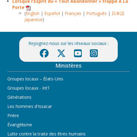
Lorsque l'Esprit du « Tout Abandonner » Frappe A La
Porte
(
English
|
Español
|
Français
|
Português
|
日本語
Japanese
)
Rejoignez-nous sur les réseaux sociaux :
Ministères
Groupes locaux – États-Unis
Groupes locaux - Int'l
Générations
Les hommes d'Issacar
Prière
Évangélisme
Lutte contre la traite des êtres humains