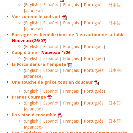
(
English
|
Español
|
Français
|
Português
|
日本語
Japanese
)
Voir comme le ciel voit
(
English
|
Español
|
Français
|
Português
|
日本語
Japanese
)
Partager les bénédictions de Dieu autour de la table
–
Nouveau (26/07)
(
English
|
Español
|
Français
|
Português
)
Coup d'âme
-
Nouveau 1/26
(
English
|
Español
|
Français
|
Português
)
la Force dans la Tempête
(
English
|
Español
|
Français
|
Português
|
日本語
Japanese
)
Une touche de grâce tout en douceur
(
English
|
Español
|
Français
|
Português
)
Prenez Courage
(
English
|
Español
|
Français
|
Português
|
日本語
Japanese
)
La vision d’ensemble
(
English
|
Español
|
Français
|
Português
|
日本語
Japanese
)
Les Candelas: Un Don de Dieu pour nos Communautés