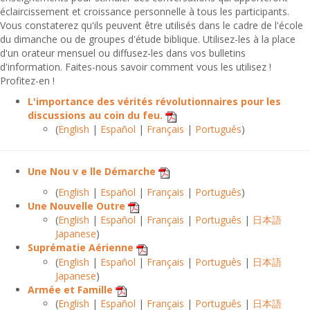
éclaircissement et croissance personnelle à tous les participants.
Vous constaterez qu'ils peuvent être utilisés dans le cadre de l'école
du dimanche ou de groupes d'étude biblique. Utilisez-les à la place
d'un orateur mensuel ou diffusez-les dans vos bulletins
d'information. Faites-nous savoir comment vous les utilisez !
Profitez-en !
L'importance des vérités révolutionnaires pour les
discussions au coin du feu.
(
English
|
Español
|
Français
|
Português
)
Une Nou v e lle Démarche
(
English
|
Español
|
Français
|
Português
)
Une Nouvelle Outre
(
English
|
Español
|
Français
|
Português
|
日本語
Japanese
)
Suprématie Aérienne
(
English
|
Español
|
Français
|
Português
|
日本語
Japanese
)
Armée et Famille
(
English
|
Español
|
Français
|
Português
|
日本語