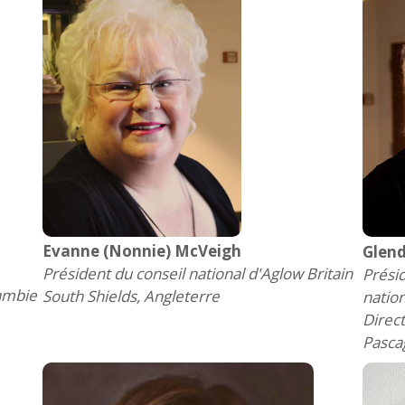
Evanne (Nonnie) McVeigh
Glen
Président du conseil national d'Aglow Britain
Présid
Zambie
South Shields, Angleterre
natio
Direct
Pascag