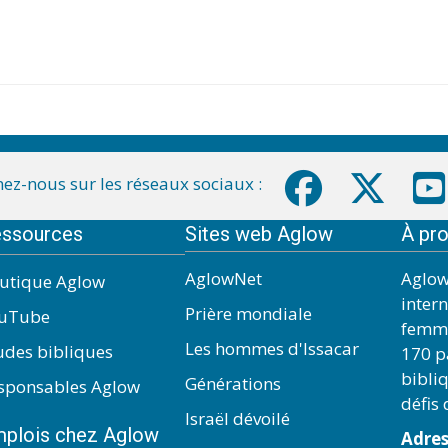
ez-nous sur les réseaux sociaux :
ssources
Sites web Aglow
À pr
AglowNet
Aglow
utique Aglow
inter
Prière mondiale
uTube
femme
Les hommes d'Issacar
udes bibliques
170 pa
bibli
Générations
sponsables Aglow
défis
Israël dévoilé
plois chez Aglow
Adres