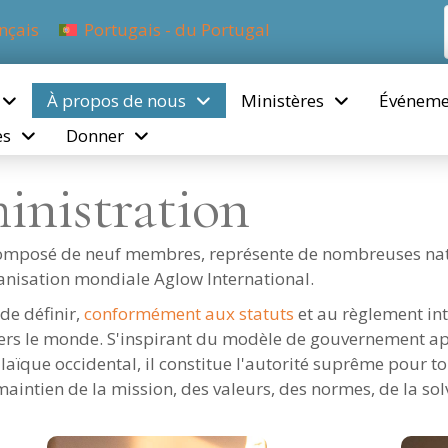
nçais
Portugais - du Portugal
À propos de nous
Ministères
Événeme
es
Donner
inistration
composé de neuf membres, représente de nombreuses natio
rganisation mondiale Aglow International.
de définir,
conformément aux statuts
et au règlement inté
vers le monde. S'inspirant du modèle de gouvernement a
ïque occidental, il constitue l'autorité suprême pour tou
intien de la mission, des valeurs, des normes, de la solva