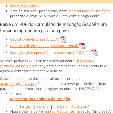
Inscreva-se online
Para se inscrever por correio, baixe o
formulário de inscrição
,
preencha e envie pelo correio junto com o pagamento.
Baixe um PDF do Formulário de Inscrição (escolha um
tamanho apropriado para seu país)
Cadastro de empresa A (EUA)
Cadastro de empresa A (A4 internacional)
Inscrição de empresa A (Internacional 8 1/2 X 11)
Se você já doa US$ 10 ou mais mensalmente,
inscreva-se
oficialmente na A-Com
pany para expressar seu apoio contínuo à
Aglow e começar a receber benefícios.)
Caso tenha alguma dúvida, envie um e-mail para
acompany@aglow.org
Se desejar se inscrever por telefone, ligue
para a Sede Internacional da Aglow no número 425.775.7282.
Baixe o
Marcador do Caminho da Doação
(
English
|
Español
|
Français
|
Português
)
Nossa página de
Perguntas Frequentes
na seção "Empresa A"