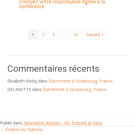
Envoyez votre responsable Aglow à la
conférence
1
2
3
…
15
Suivant »
Commentaires récents
Elisabeth Kedaj
dans
Événement à Strasbourg, France
DELINOTTE
dans
Événement à Strasbourg, France
Publié dans
Newsletter Articles - FR
,
Présent et futur
← Éclairer les Nations
Posts