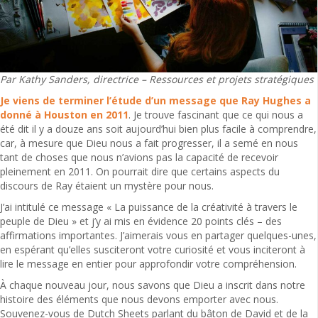
Par Kathy Sanders, directrice – Ressources et projets stratégiques
Je viens de terminer l’étude d’un message que Ray Hughes a
donné à Houston en 20
1
1
. Je trouve fascinant que ce qui nous a
été dit il y a douze ans soit aujourd’hui bien plus facile à comprendre,
car, à mesure que Dieu nous a fait progresser, il a semé en nous
tant de choses que nous n’avions pas la capacité de recevoir
pleinement en 2011. On pourrait dire que certains aspects du
discours de Ray étaient un mystère pour nous.
J’ai intitulé ce message « La puissance de la créativité à travers le
peuple de Dieu » et j’y ai mis en évidence 20 points clés – des
affirmations importantes. J’aimerais vous en partager quelques-unes,
en espérant qu’elles susciteront votre curiosité et vous inciteront à
lire le message en entier pour approfondir votre compréhension.
À chaque nouveau jour, nous savons que Dieu a inscrit dans notre
histoire des éléments que nous devons emporter avec nous.
Souvenez-vous de Dutch Sheets parlant du bâton de David et de la