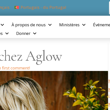
nçais
Portugais - du Portugal
À propos de nous
Ministères
Événeme
es
Donner
 chez Aglow
e first comment!