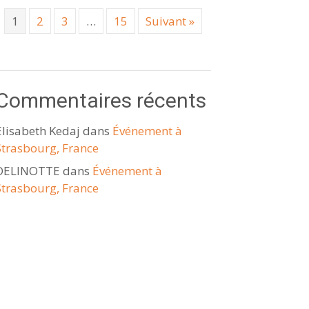
1
2
3
…
15
Suivant »
Commentaires récents
Elisabeth Kedaj
dans
Événement à
Strasbourg, France
DELINOTTE
dans
Événement à
Strasbourg, France