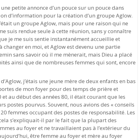
r une petite annonce d’un pouce sur un pouce dans
union d’information pour la création d’un groupe Aglow.
u’était un groupe Aglow, mais pour une raison qui ne
me suis rendue seule à cette réunion, sans y connaître
que je me suis sentie instantanément accueillie et
 changer en moi, et Aglow est devenu une partie
hemin sans savoir où il me mènerait, mais Dieu a placé
ités ainsi que de nombreuses femmes qui sont, encore
 d’Aglow, j’étais une jeune mère de deux enfants en bas
s portes de mon foyer pour des temps de prière et
0 et au début des années 80, il était courant que les
rs postes pourvus. Souvent, nous avions des « conseils
 20 femmes occupant des postes de responsabilité. Les
la s’expliquait-il par le fait que la plupart des
mmes au foyer et ne travaillaient pas à l’extérieur du
aujourd’hui, être femme au foyer et mère au foyer