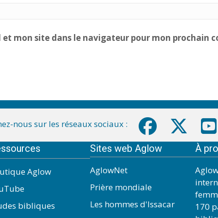
 et mon site dans le navigateur pour mon prochain 
ez-nous sur les réseaux sociaux :
ssources
Sites web Aglow
À pr
AglowNet
Aglow
utique Aglow
inter
Prière mondiale
uTube
femme
Les hommes d'Issacar
udes bibliques
170 pa