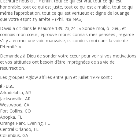
L’Écriture nous dit : « Enfin, tout ce qui est vrai, tout ce qui est
honorable, tout ce qui est juste, tout ce qui est aimable, tout ce qui
mérite l’approbation, tout ce qui est vertueux et digne de louange,
que votre esprit s’y arrête » (Phil. 4:8 NAS).
David a dit dans le Psaume 139: 23,24 : « Sonde-moi, ô Dieu, et
connais mon cœur ; éprouve-moi et connais mes pensées ; regarde
s’il y a en moi une voie mauvaise, et conduis-moi dans la voie de
l’éternité. »
Demandez à Dieu de sonder votre cœur pour voir si vos motivations
et vos attitudes ont besoin d’être imprégnées de sa vie de
résurrection.
Les groupes Aglow affiliés entre juin et juillet 1979 sont :
É.-U.A.
Arkadelphia, AR
Jacksonville, AR
Westwood, CA
Fort Collins, CO
Apopka, FL
Orange Park, Evening, FL
Central Orlando, FL
Columbus, GA