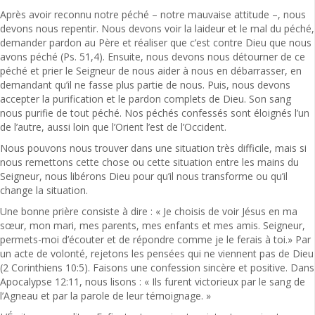
Après avoir reconnu notre péché – notre mauvaise attitude –, nous
devons nous repentir. Nous devons voir la laideur et le mal du péché,
demander pardon au Père et réaliser que c’est contre Dieu que nous
avons péché (Ps. 51,4). Ensuite, nous devons nous détourner de ce
péché et prier le Seigneur de nous aider à nous en débarrasser, en
demandant qu’il ne fasse plus partie de nous. Puis, nous devons
accepter la purification et le pardon complets de Dieu. Son sang
nous purifie de tout péché. Nos péchés confessés sont éloignés l’un
de l’autre, aussi loin que l’Orient l’est de l’Occident.
Nous pouvons nous trouver dans une situation très difficile, mais si
nous remettons cette chose ou cette situation entre les mains du
Seigneur, nous libérons Dieu pour qu’il nous transforme ou qu’il
change la situation.
Une bonne prière consiste à dire : « Je choisis de voir Jésus en ma
sœur, mon mari, mes parents, mes enfants et mes amis. Seigneur,
permets-moi d’écouter et de répondre comme je le ferais à toi.» Par
un acte de volonté, rejetons les pensées qui ne viennent pas de Dieu
(2 Corinthiens 10:5). Faisons une confession sincère et positive. Dans
Apocalypse 12:11, nous lisons : « Ils furent victorieux par le sang de
l’Agneau et par la parole de leur témoignage. »