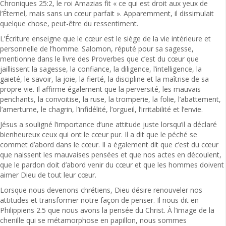
Chroniques 25:2, le roi Amazias fit « ce qui est droit aux yeux de
l’Éternel, mais sans un cœur parfait ». Apparemment, il dissimulait
quelque chose, peut-être du ressentiment.
L’Écriture enseigne que le cœur est le siège de la vie intérieure et
personnelle de l’homme. Salomon, réputé pour sa sagesse,
mentionne dans le livre des Proverbes que c’est du cœur que
jaillissent la sagesse, la confiance, la diligence, l’intelligence, la
gaieté, le savoir, la joie, la fierté, la discipline et la maîtrise de sa
propre vie. Il affirme également que la perversité, les mauvais
penchants, la convoitise, la ruse, la tromperie, la folie, l’abattement,
l’amertume, le chagrin, l’infidélité, l’orgueil, l’irritabilité et l’envie.
Jésus a souligné l’importance d’une attitude juste lorsqu’il a déclaré
bienheureux ceux qui ont le cœur pur. Il a dit que le péché se
commet d’abord dans le cœur. Il a également dit que c’est du cœur
que naissent les mauvaises pensées et que nos actes en découlent,
que le pardon doit d’abord venir du cœur et que les hommes doivent
aimer Dieu de tout leur cœur.
Lorsque nous devenons chrétiens, Dieu désire renouveler nos
attitudes et transformer notre façon de penser. Il nous dit en
Philippiens 2.5 que nous avons la pensée du Christ. À l’image de la
chenille qui se métamorphose en papillon, nous sommes