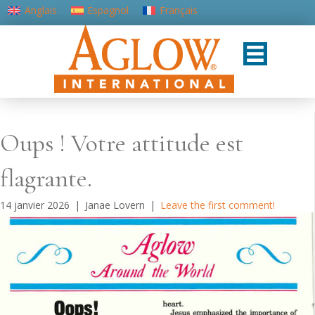
Anglais
Espagnol
Français
Portugais - du Portugal
Oups ! Votre attitude est
flagrante.
14 janvier 2026
|
Janae Lovern
|
Leave the first comment!