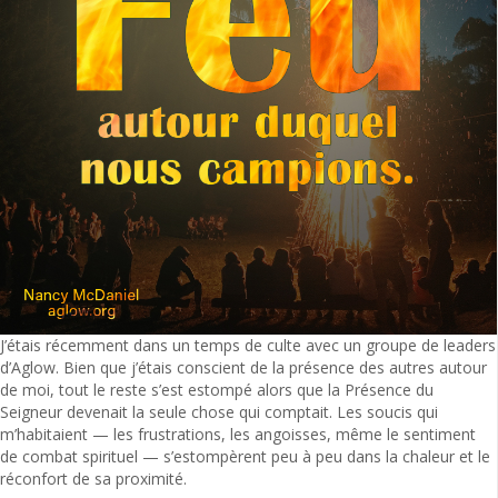
J’étais récemment dans un temps de culte avec un groupe de leaders
d’Aglow. Bien que j’étais conscient de la présence des autres autour
de moi, tout le reste s’est estompé alors que la Présence du
Seigneur devenait la seule chose qui comptait. Les soucis qui
m’habitaient — les frustrations, les angoisses, même le sentiment
de combat spirituel — s’estompèrent peu à peu dans la chaleur et le
réconfort de sa proximité.