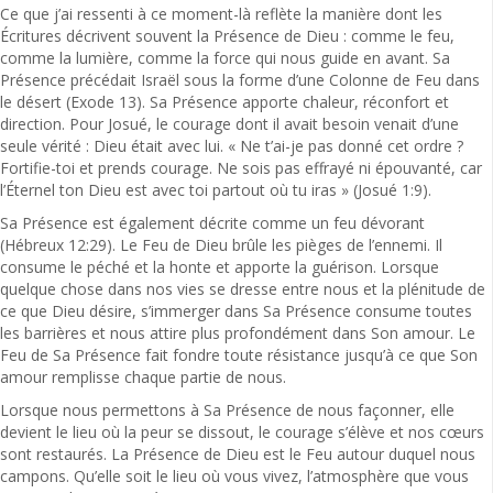
Ce que j’ai ressenti à ce moment-là reflète la manière dont les
Écritures décrivent souvent la Présence de Dieu : comme le feu,
comme la lumière, comme la force qui nous guide en avant. Sa
Présence précédait Israël sous la forme d’une Colonne de Feu dans
le désert (Exode 13). Sa Présence apporte chaleur, réconfort et
direction. Pour Josué, le courage dont il avait besoin venait d’une
seule vérité : Dieu était avec lui. « Ne t’ai-je pas donné cet ordre ?
Fortifie-toi et prends courage. Ne sois pas effrayé ni épouvanté, car
l’Éternel ton Dieu est avec toi partout où tu iras » (Josué 1:9).
Sa Présence est également décrite comme un feu dévorant
(Hébreux 12:29). Le Feu de Dieu brûle les pièges de l’ennemi. Il
consume le péché et la honte et apporte la guérison. Lorsque
quelque chose dans nos vies se dresse entre nous et la plénitude de
ce que Dieu désire, s’immerger dans Sa Présence consume toutes
les barrières et nous attire plus profondément dans Son amour. Le
Feu de Sa Présence fait fondre toute résistance jusqu’à ce que Son
amour remplisse chaque partie de nous.
Lorsque nous permettons à Sa Présence de nous façonner, elle
devient le lieu où la peur se dissout, le courage s’élève et nos cœurs
sont restaurés. La Présence de Dieu est le Feu autour duquel nous
campons. Qu’elle soit le lieu où vous vivez, l’atmosphère que vous