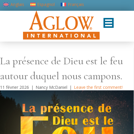
Anglais
Espagnol
Français
Portugais - du Portugal
La présence de Dieu est le feu
autour duquel nous campons.
11 février 2026
|
Nancy McDaniel
|
Leave the first comment!