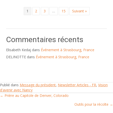
1
2
3
…
15
Suivant »
Commentaires récents
Elisabeth Kedaj
dans
Événement à Strasbourg, France
DELINOTTE
dans
Événement à Strasbourg, France
Publié dans
Message du président
,
Newsletter Articles - FR
,
Vision
d'avenir avec Nancy
← Prière au Capitole de Denver, Colorado
Posts
Outils pour la récolte →
navigation