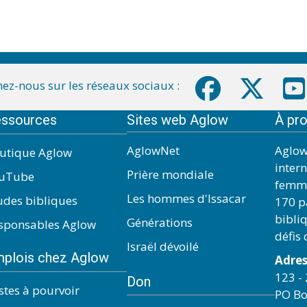
ez-nous sur les réseaux sociaux :
ssources
Sites web Aglow
À pr
AglowNet
Aglow
utique Aglow
inter
Prière mondiale
uTube
femme
Les hommes d'Issacar
udes bibliques
170 pa
bibli
Générations
sponsables Aglow
défis
Israël dévoilé
plois chez Aglow
Adres
123 - 
Don
stes à pourvoir
PO Bo