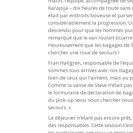
matin, l’équipe, accompagnée de sept
Karajoja – dix heures de route sans c
était par endroits boueuse et parse
considérablement la progression. Une
descendu pour que les hommes puisse
remarqué que le van roulait bizarrem
Heureusement que les bagages de Stev
chercher une roue de secours !
Fran Hallgren, responsable de l’équi
sommes tous arrivés avec nos bagag
bien de ceux qui l’aiment, mais au p
Comme la valise de Steve n’était pas a
le formulaire de déclaration de bag
du pick-up venu nous chercher nous 
secours. »
Le déjeuner n’étant pas encore prêt,
des responsables. Cette session s’es
les participants ont reçu un message s