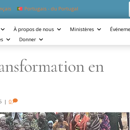
nçais
Portugais - du Portugal
À propos de nous
Ministères
Événeme
es
Donner
ransformation en
5
|
0