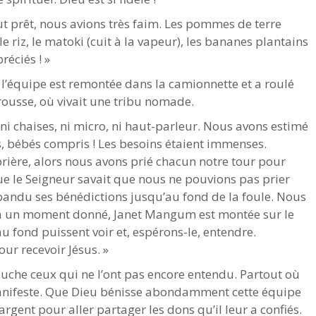
fut prêt, nous avions très faim. Les pommes de terre
 le riz, le matoki (cuit à la vapeur), les bananes plantains
réciés ! »
 l’équipe est remontée dans la camionnette et a roulé
ousse, où vivait une tribu nomade.
le, ni chaises, ni micro, ni haut-parleur. Nous avons estimé
s, bébés compris ! Les besoins étaient immenses.
prière, alors nous avons prié chacun notre tour pour
ue le Seigneur savait que nous ne pouvions pas prier
épandu ses bénédictions jusqu’au fond de la foule. Nous
 à un moment donné, Janet Mangum est montée sur le
u fond puissent voir et, espérons-le, entendre.
ur recevoir Jésus. »
 touche ceux qui ne l’ont pas encore entendu. Partout où
 manifeste. Que Dieu bénisse abondamment cette équipe
rgent pour aller partager les dons qu’il leur a confiés.