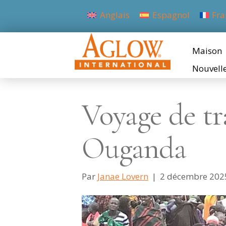
Anglais
Espagnol
Fra
Maison
Nouvell
Voyage de t
Ouganda
Par
Janae Lovern
|
2 décembre 202