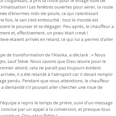
 Ougandais, a pris la route pour le village isolé de
limatisation ! Les fenêtres ouvertes pour aérer, la route
mée d’énormes nids-de-poule, ce qui ralentissait
 fois, le van s’est embourbé ; tout le monde est
nt le pousser et se dégager. Peu après, le chauffeur a
ent et, effectivement, un pneu était crevé !
e étaient arrivés en retard, ce qui lui a permis d’aller
pe de transformation de l’Alaska, a déclaré : « Nous
es, sauf Steve. Nous savons que Dieu œuvre pour le
remier abord, cela ne paraît pas toujours évident.
rrivée, il a été retardé à l’aéroport car il devait remplir
age perdu. Pendant que nous attendions, le chauffeur
a demandé s’il pouvait aller chercher une roue de
 l’équipe a repris le temps de prière, suivi d’un message
t conclue par un appel à la conversion, et presque tous
pirituel. Dieu est si fidèle !