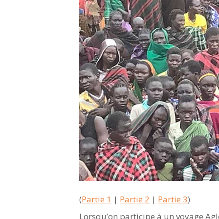
(
Partie 1
|
Partie 2
|
Partie 3
)
Lorsqu’on participe à un voyage Agl