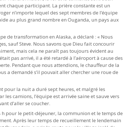
t chaque participant. La prière constante est un
roger n’importe lequel des sept membres de l’équipe
n aide au plus grand nombre en Ouganda, un pays aux
ipe de transformation en Alaska, a déclaré : « Nous
s, sauf Steve. Nous savons que Dieu fait concourir
aiment, mais cela ne paraît pas toujours évident au
ait pas arrivé, il a été retardé à l’aéroport à cause des
 perte. Pendant que nous attendions, le chauffeur de la
us a demandé s’il pouvait aller chercher une roue de
t pour la nuit a duré sept heures, et malgré les
les camions, l’équipe est arrivée saine et sauve vers
vant d’aller se coucher.
 8 h pour le petit-déjeuner, la communion et le temps de
dement. Après leur temps de recueillement le lendemain