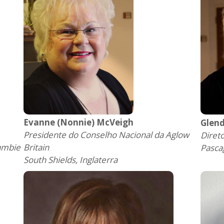
Evanne (Nonnie) McVeigh
Glen
Presidente do Conselho Nacional da Aglow
Diret
Zambie
Britain
Pascag
South Shields, Inglaterra