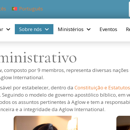
cês
Português
ar
Sobre nós
Ministérios
Eventos
R
inistrativo
, composto por 9 membros, representa diversas nações e
glow International.
sável por estabelecer, dentro da
Constituição e Estatutos
 Seguindo o modelo de governo apostólico bíblico, em ve
 todos os assuntos pertinentes à Aglow e tem a responsabi
anceira e a integridade da Aglow International.