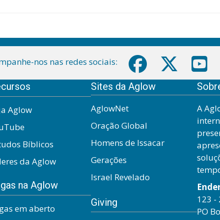
mpanhe-nos nas redes sociais:
cursos
Sites da Aglow
Sobr
AglowNet
A Agl
ja Aglow
inter
Oração Global
uTube
prese
Homens de Issacar
tudos Bíblicos
apres
soluç
Gerações
deres da Aglow
temp
Israel Revelado
gas na Aglow
Ende
123 - 
Giving
gas em aberto
PO Bo