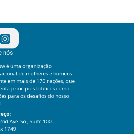
e nós
ow é uma organização
nacional de mulheres e homens
nte em mais de 170 nações, que
enta princípios bíblicos como
ões para os desafios do nosso
o.
reço:
2nd Ave. So., Suite 100
x 1749