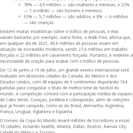
78% — 4,9 milhões — são mulheres e meninas, e 22%
— 1,4 milhão — são homens e meninos.
92% — 5,7 milhões — são adultos, e 8% — 6 milhões
— são crianças.
Existem muitas estatísticas sobre o tráfico de pessoas, e elas
variam bastante; por exemplo, outra fonte, a Walk Free, afirma que,
em qualquer dia de 2021, 49,6 milhões de pessoas viviam em
situação de escravidão moderna, sendo 27,6 milhões em trabalho
forçado e 22 milhões em casamento forçado. Portanto, é evidente a
necessidade de oração para acabar com o tráfico de pessoas.
De 12 de junho a 19 de julho, um grande evento internacional será
realizado em dezesseis cidades do Canadá, do México e dos
Estados Unidos, com 48 equipes de 6 continentes disputando 104
partidas para conquistar o título de melhor time de futebol do
mundo. A competição contará com a participação inédita de equipes
de Cabo Verde, Curaçao, Jordânia e Uzbequistão, além de seleções
que já foram campeãs, como as do Brasil, Alemanha, Argentina,
França, Uruguai, Inglaterra e Espanha.
O torneio da Copa do Mundo levará milhões de torcedores a essas
16 cidades, incluindo Seattle, Atlanta, Dallas, Boston, Kansas City,
Cidade do México e Toronto.