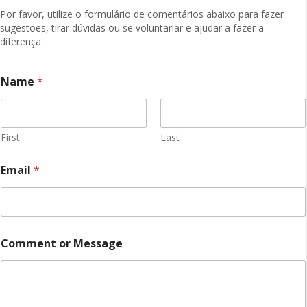
Por favor, utilize o formulário de comentários abaixo para fazer
sugestões, tirar dúvidas ou se voluntariar e ajudar a fazer a
diferença.
o
Name
*
r
E
m
a
i
First
Last
l
C
Email
*
o
m
m
e
n
t
Comment or Message