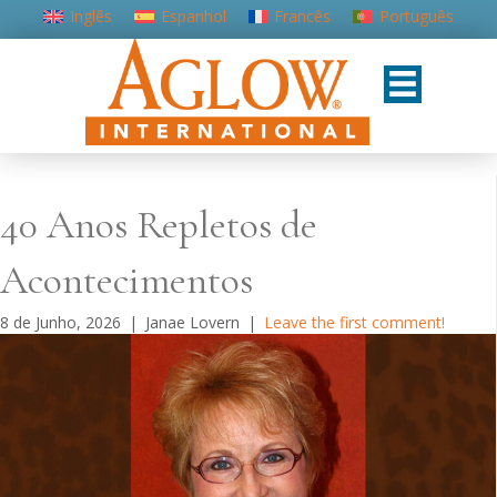
Inglês
Espanhol
Francês
Português
40 Anos Repletos de
Acontecimentos
8 de Junho, 2026
|
Janae Lovern
|
Leave the first comment!