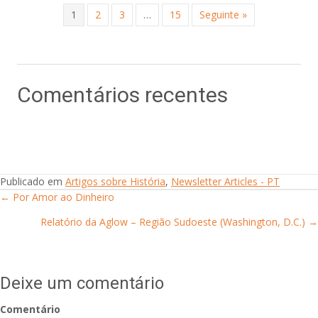
1
2
3
…
15
Seguinte »
Comentários recentes
Publicado em
Artigos sobre História
,
Newsletter Articles - PT
← Por Amor ao Dinheiro
Posts
Relatório da Aglow – Região Sudoeste (Washington, D.C.) →
navigation
Deixe um comentário
Comentário