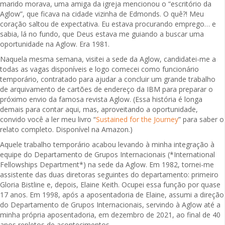
marido morava, uma amiga da igreja mencionou o “escritório da
Aglow”, que ficava na cidade vizinha de Edmonds. O quê?! Meu
coração saltou de expectativa. Eu estava procurando emprego… e
sabia, lá no fundo, que Deus estava me guiando a buscar uma
oportunidade na Aglow. Era 1981.
Naquela mesma semana, visitei a sede da Aglow, candidatei-me a
todas as vagas disponíveis e logo comecei como funcionário
temporário, contratado para ajudar a concluir um grande trabalho
de arquivamento de cartões de endereço da IBM para preparar o
próximo envio da famosa revista Aglow. (Essa história é longa
demais para contar aqui, mas, aproveitando a oportunidade,
convido você a ler meu livro “
Sustained for the Journey
” para saber o
relato completo. Disponível na Amazon.)
Aquele trabalho temporário acabou levando à minha integração à
equipe do Departamento de Grupos Internacionais (*International
Fellowships Department*) na sede da Aglow. Em 1982, tornei-me
assistente das duas diretoras seguintes do departamento: primeiro
Gloria Bistline e, depois, Elaine Keith. Ocupei essa função por quase
17 anos. Em 1998, após a aposentadoria de Elaine, assumi a direção
do Departamento de Grupos Internacionais, servindo à Aglow até a
minha própria aposentadoria, em dezembro de 2021, ao final de 40
anos repletos de acontecimentos.