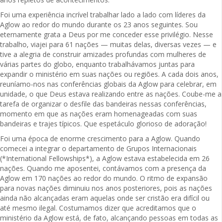
Foi uma experiência incrível trabalhar lado a lado com líderes da
Aglow ao redor do mundo durante os 23 anos seguintes. Sou
eternamente grata a Deus por me conceder esse privilégio. Nesse
trabalho, viajei para 61 nações — muitas delas, diversas vezes — e
tive a alegria de construir amizades profundas com mulheres de
várias partes do globo, enquanto trabalhávamos juntas para
expandir o ministério em suas nações ou regiões. A cada dois anos,
reuníamo-nos nas conferências globais da Aglow para celebrar, em
unidade, o que Deus estava realizando entre as nações. Coube-me a
tarefa de organizar o desfile das bandeiras nessas conferências,
momento em que as nações eram homenageadas com suas
bandeiras e trajes típicos. Que espetáculo glorioso de adoração!
Foi uma época de enorme crescimento para a Aglow. Quando
comecei a integrar o departamento de Grupos Internacionais
(*International Fellowships*), a Aglow estava estabelecida em 26
nações. Quando me aposentei, contávamos com a presença da
Aglow em 170 nações ao redor do mundo. O ritmo de expansão
para novas nações diminuiu nos anos posteriores, pois as nações
ainda não alcançadas eram aquelas onde ser cristão era difícil ou
até mesmo ilegal. Costumamos dizer que acreditamos que o
ministério da Aglow está, de fato, alcançando pessoas em todas as