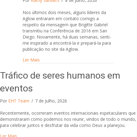
Por
Kathy Sanders
/
8 de Julho, 2026
Nos últimos dois meses, alguns líderes da
Aglow entraram em contato comigo a
respeito da mensagem que Brigitte Gabriel
transmitiu na Conferência de 2016 em San
Diego. Novamente, há duas semanas, senti-
me inspirado a encontrá-la e prepará-la para
publicação no site da Aglow.
about Puxe o fio, desfaça a peça de roupa.
Ler Mais
Tráfico de seres humanos em
eventos
Por
EHT Team
/
7 de Julho, 2026
Recentemente, ocorreram eventos internacionais espetaculares que
demonstraram como podemos nos reunir, vindos de todo o mundo,
para celebrar juntos e desfrutar da vida como Deus a planejou.
about Tráfico de seres humanos em eventos
Ler Mais