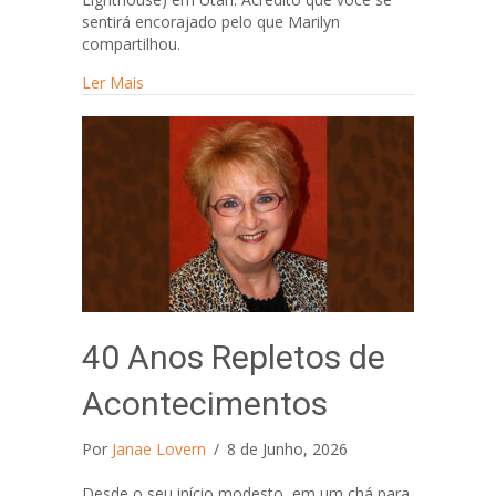
sentirá encorajado pelo que Marilyn
compartilhou.
about Farol do Pão dos Filhos
Ler Mais
40 Anos Repletos de
Acontecimentos
Por
Janae Lovern
/
8 de Junho, 2026
Desde o seu início modesto, em um chá para