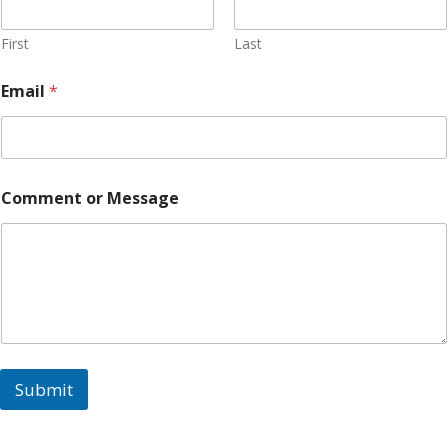
s
a
g
First
Last
e
*
Email
*
N
a
m
e
Comment or Message
Submit