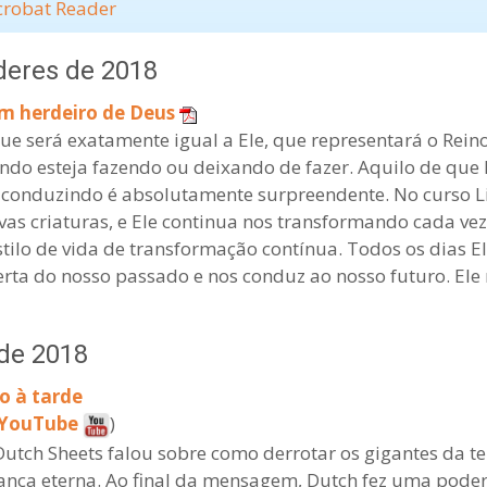
crobat Reader
deres de 2018
m herdeiro de Deus
e será exatamente igual a Ele, que representará o Reino
 esteja fazendo ou deixando de fazer. Aquilo de que De
 conduzindo é absolutamente surpreendente. No curso Lif
s criaturas, e Ele continua nos transformando cada ve
tilo de vida de transformação contínua. Todos os dias El
berta do nosso passado e nos conduz ao nosso futuro. Ele
de 2018
o à tarde
o YouTube
)
 Dutch Sheets falou sobre como derrotar os gigantes da t
iança eterna. Ao final da mensagem, Dutch fez uma pode