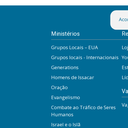
Aco
Ministérios
Re
Grupos Locais – EUA
Lo
Grupos locais - Internacionais
Yo
Generations
Es
Homens de Issacar
Lí
Oração
Va
Evangelismo
Va
Combate ao Tráfico de Seres
Humanos
Israel e o Islã