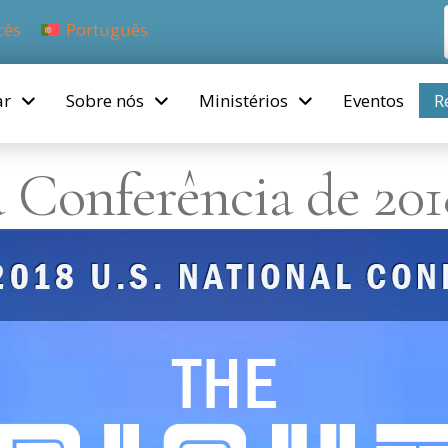
cês
Português
ar
Sobre nós
Ministérios
Eventos
R
 Conferência de 201