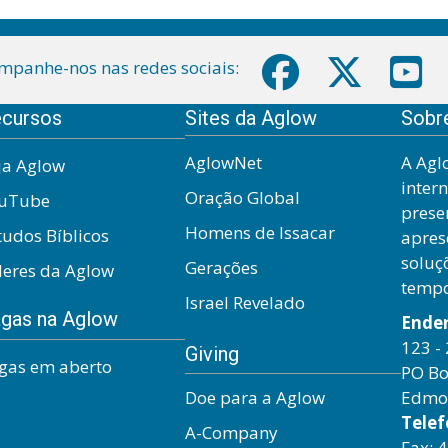
mpanhe-nos nas redes sociais:
cursos
Sites da Aglow
Sobr
AglowNet
A Agl
ja Aglow
inter
Oração Global
uTube
prese
Homens de Issacar
tudos Bíblicos
apres
soluç
Gerações
deres da Aglow
temp
Israel Revelado
gas na Aglow
Ende
123 - 
Giving
gas em aberto
PO Bo
Doe para a Aglow
Edmo
Telef
A-Company
Fax: 