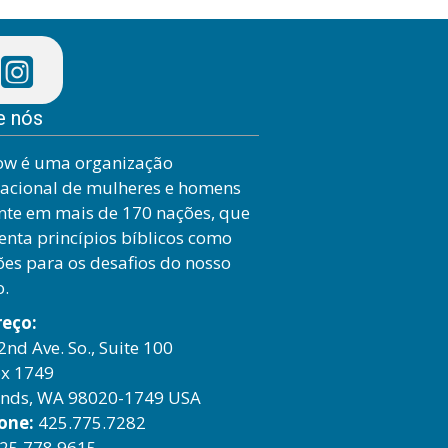
e nós
ow é uma organização
nacional de mulheres e homens
nte em mais de 170 nações, que
enta princípios bíblicos como
ões para os desafios do nosso
o.
reço:
2nd Ave. So., Suite 100
x 1749
nds, WA 98020-1749 USA
one:
425.775.7282
425.778.9615