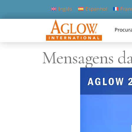
Inglês
Espanhol
Fran
Procur
Mensagens da