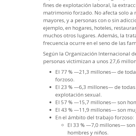
fines de explotación laboral, la extrac
matrimonio forzado. No afecta solo a ni
mayores, y a personas con o sin adicci
ejemplo, en hogares, hoteles, restaura
muchos otros lugares. Además, la trat
frecuencia ocurre en el seno de las fam
Según la Organización Internacional de
personas victimizan a unos 27,6 millo
El 77 % —21,3 millones— de todas
forzoso.
El 23 % —6,3 millones— de todas l
explotación sexual.
El 57 % —15,7 millones— son hom
El 43 % —11,9 millones— son muj
En el ámbito del trabajo forzoso:
El 33 % —7,0 millones— son 
hombres y niños.