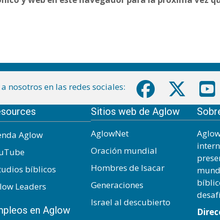
a nosotros en las redes sociales:
sources
Sitios web de Aglow
Sobr
AglowNet
Aglow
enda Aglow
inter
Oración mundial
uTube
prese
Hombres de Isacar
tudios bíblicos
mundo
bíbli
Generaciones
low Leaders
desaf
Israel al descubierto
pleos en Aglow
Direc