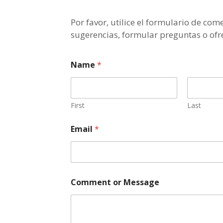
Por favor, utilice el formulario de co
sugerencias, formular preguntas o ofr
Name
*
First
Last
N
Email
*
a
m
e
o
r
o
Comment or Message
r