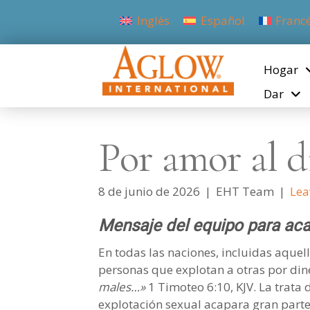
Inglés
Español
Franc
Hogar
Dar
Por amor al d
8 de junio de 2026
|
EHT Team
|
Lea
Mensaje del equipo para aca
En todas las naciones, incluidas aquel
personas que explotan a otras por din
males…»
1 Timoteo 6:10, KJV. La trata
explotación sexual acapara gran parte 