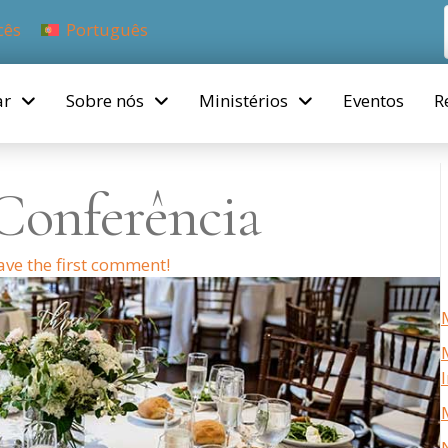
cês
Português
ar
Sobre nós
Ministérios
Eventos
R
Conferência
ave the first comment!