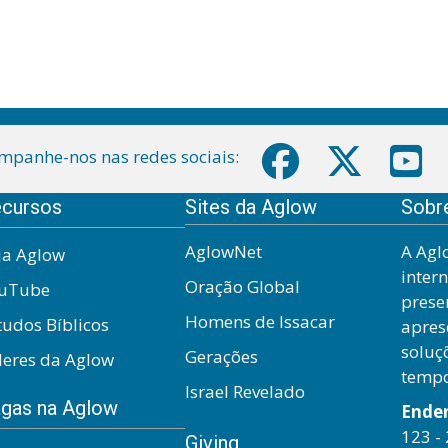
mpanhe-nos nas redes sociais:
cursos
Sites da Aglow
Sobr
AglowNet
A Agl
ja Aglow
inter
Oração Global
uTube
prese
Homens de Issacar
tudos Bíblicos
apres
soluç
Gerações
deres da Aglow
temp
Israel Revelado
gas na Aglow
Ende
123 - 
Giving