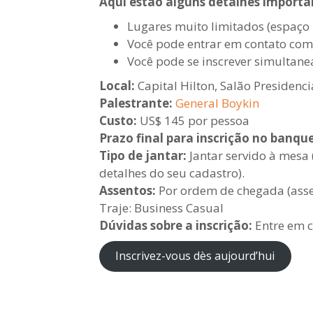
Aqui estão alguns detalhes importa
Lugares muito limitados (espaço
Você pode entrar em contato com 
Você pode se inscrever simultane
Local:
Capital Hilton, Salão Presidenci
Palestrante:
General Boykin
Custo:
US$ 145 por pessoa
Prazo final para inscrição no banqu
Tipo de jantar:
Jantar servido à mesa 
detalhes do seu cadastro).
Assentos:
Por ordem de chegada (assen
Traje: Business Casual
Dúvidas sobre a inscrição:
Entre em c
Inscrivez-vous dès aujourd’hui