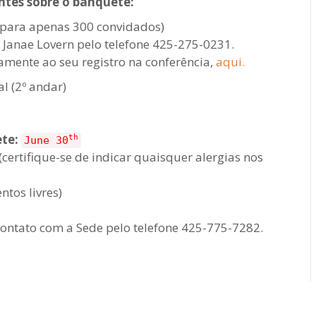
ntes sobre o banquete:
 para apenas 300 convidados)
Janae Lovern pelo telefone 425-275-0231.
amente ao seu registro na conferência,
aqui.
al (2º andar)
ete:
th
June 30
(certifique-se de indicar quaisquer alergias nos
tos livres)
ontato com a Sede pelo telefone 425-775-7282.