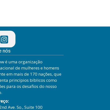
e nós
ow é uma organização
nacional de mulheres e homens
nte em mais de 170 nações, que
enta princípios bíblicos como
ões para os desafios do nosso
o.
reço:
2nd Ave. So., Suite 100