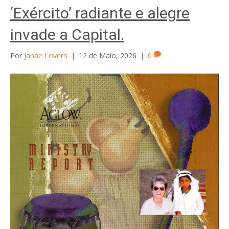
‘Exército’ radiante e alegre
invade a Capital.
Por
Janae Lovern
|
12 de Maio, 2026
|
0