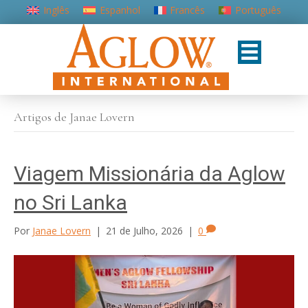
Inglês
Espanhol
Francês
Português
Artigos de Janae Lovern
Viagem Missionária da Aglow
no Sri Lanka
Por
Janae Lovern
|
21 de Julho, 2026
|
0