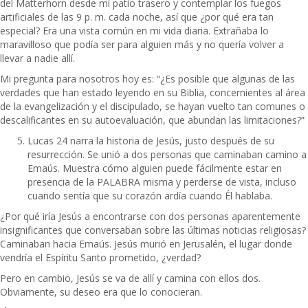
del Matterhorn desde mi patio trasero y contemplar los fuegos
artificiales de las 9 p. m. cada noche, así que ¿por qué era tan
especial? Era una vista común en mi vida diaria. Extrañaba lo
maravilloso que podía ser para alguien más y no quería volver a
llevar a nadie allí.
Mi pregunta para nosotros hoy es: “¿Es posible que algunas de las
verdades que han estado leyendo en su Biblia, concernientes al área
de la evangelización y el discipulado, se hayan vuelto tan comunes o
descalificantes en su autoevaluación, que abundan las limitaciones?”
Lucas 24 narra la historia de Jesús, justo después de su
resurrección. Se unió a dos personas que caminaban camino a
Emaús. Muestra cómo alguien puede fácilmente estar en
presencia de la PALABRA misma y perderse de vista, incluso
cuando sentía que su corazón ardía cuando Él hablaba.
¿Por qué iría Jesús a encontrarse con dos personas aparentemente
insignificantes que conversaban sobre las últimas noticias religiosas?
Caminaban hacia Emaús. Jesús murió en Jerusalén, el lugar donde
vendría el Espíritu Santo prometido, ¿verdad?
Pero en cambio, Jesús se va de allí y camina con ellos dos.
Obviamente, su deseo era que lo conocieran.