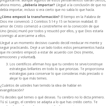
preguntarme: aunque algunos de estos pensamientos fueran ciertos,
ahora mismo,
¿debería importar?
Llegué a la conclusión de que no
debía importar, incluso si era cierto que no sabía lo que hacía.
¿Cómo empezó la transformación?
El tiempo en la Palabra de
Dios me convenció. 2 Corintios 5:14 y 15 se hicieron realidad. El
amor de Cristo comenzó a constreñirme en la convicción de que
Uno (Jesús) murió por todos y resucitó por ellos, y que Dios estaría
conmigo al acercarme a ellos.
Llegué a un momento decisivo cuando decidí reeducar mi mente y
seguir practicando
.
Dejé a un lado todos estos pensamientos hasta
que mi cerebro empezó a estar de acuerdo con Dios (mente,
emociones y voluntad
).
Los científicos afirman hoy que tu cerebro te sirve/construye
estrategias brillantes en todo lo que priorizas. Te proporciona
estrategias para conservar lo que consideras más preciado o
alejar lo que más temes.
¿Cuántos de ustedes han temido la idea de hablar en
evangelización?
Tú decides qué temes o qué deseas. Tu cerebro no lo dicta primero.
Tú sí. Luego, el cerebro se adapta a lo que has creído cierto. Te