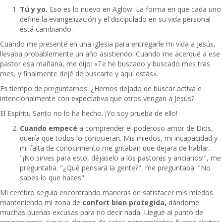
Tú y yo.
Eso es lo nuevo en Aglow. La forma en que cada uno
define la evangelización y el discipulado en su vida personal
está cambiando.
Cuando me presenté en una iglesia para entregarle mi vida a Jesús,
llevaba probablemente un año asistiendo. Cuando me acerqué a ese
pastor esa mañana, me dijo: «Te he buscado y buscado mes tras
mes, y finalmente dejé de buscarte y aquí estás».
Es tiempo de preguntarnos: ¿Hemos dejado de buscar activa e
intencionalmente con expectativa que otros vengan a Jesús?
El Espíritu Santo no lo ha hecho. ¡Yo soy prueba de ello!
Cuando empecé
a comprender el poderoso amor de Dios,
quería que todos lo conocieran. Mis miedos, mi incapacidad y
mi falta de conocimiento me gritaban que dejara de hablar.
"¡No sirves para esto, déjaselo a los pastores y ancianos!", me
preguntaba. "¿Qué pensará la gente?", me preguntaba. "No
sabes lo que haces".
Mi cerebro seguía encontrando maneras de satisfacer mis miedos
manteniendo mi zona de
confort bien protegida,
dándome
muchas buenas excusas para no decir nada. Llegué al punto de