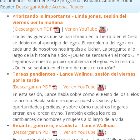
documentos. Si no tiene este programa instalado: Adobe Acrobat
Reader
Descargar Adobe Acrobat Reader
Priorizando lo importante - Linda Jones, sesión del
viernes por la mañana
(
Descargar un PDF
|
Ver en YouTube
)
Todas las guerras que se han librado en la Tierra o en el Cielo
se debieron al «principio del ego». El «problema del ego» en
cada uno de nosotros nos impulsa a luchar. La pregunta a lo
largo de la historia ha sido: «¿Quién se sentará en el trono?». Y
llegamos a nuestro propio «problema del ego». Es lo mismo.
¿Quién se sentará en el trono de nuestro corazón?
Tareas pendientes - Lance Wallnau, sesión del viernes
por la tarde
(
Descargar un PDF
|
Ver en YouTube
)
En esta sesión, Lance habla sobre cómo el Reino de los Cielos
se acerca. Habla sobre recuperar nuestras vidas y las
oportunidades perdidas, y sobre cómo nuestros hogares
entran en el orden divino. También explica los roles
cambiantes de hombres y mujeres a lo largo de la vida.
Amante, guerrero, estadista - Lance Wallnau
(
Descargar un PDF
|
Ver en YouTube
)
En la sesión del sábado por la mañana, Lance Wallnau habló