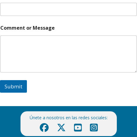
s
s
a
g
e
Comment or Message
*
N
a
m
e
Submit
Únete a nosotros en las redes sociales: