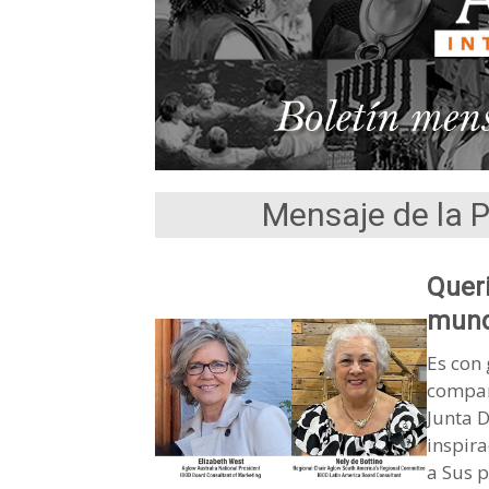
Mensaje de la 
Queri
mund
Es con 
compart
Junta D
inspira
a Sus p