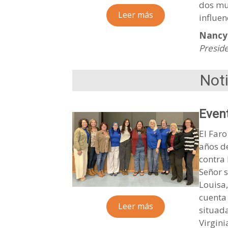
dos mu
Leer más
influen
Nancy
Preside
Noti
Event
El Faro
años d
contra 
Señor s
Louisa,
cuenta 
Leer más
situada
Virgin