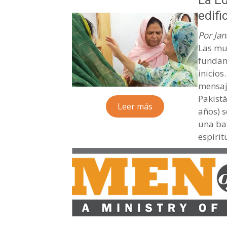
La Ed
edifi
Por Jan
Las muj
fundam
inicios
mensaj
Pakist
Leer más
años) 
una bat
espíri