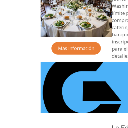
Washing
límite 
compro
caterin
banquet
inscrip
Más información
para el
detalle