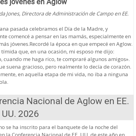
es jóvenes en Aglow
da Jones, Directora de Administración de Campo en EE.
ana pasada celebramos el Día de la Madre, y
nte comencé a pensar en las mamás, especialmente en
más jóvenes.Recordé la época en que empecé en Aglow.
 tímida que, en una ocasión, mi esposo me dijo:
o, cuando me haga rico, te compraré algunos amigos».
que suena gracioso, pero realmente lo decía de corazón.
mente, en aquella etapa de mi vida, no iba a ninguna
ola.
rencia Nacional de Aglow en EE.
UU. 2026
no se ha inscrito para el banquete de la noche del
en la Conferencia Nacional de EE. UU. de este año en