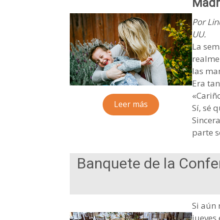
Madr
Por Lin
UU.
La sem
realme
las ma
Era tan
«Cariñ
Leer más
Sí, sé 
Sincera
parte s
Banquete de la Confe
Si aún 
jueves 