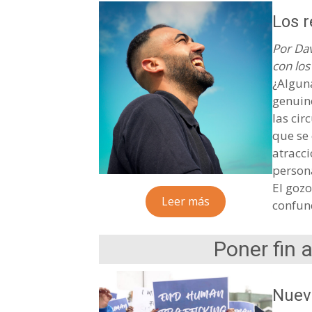
Los r
Por Dav
con lo
¿Alguna
genuin
las ci
que se
atracci
persona
El gozo
Leer más
confun
Poner fin 
Nueva