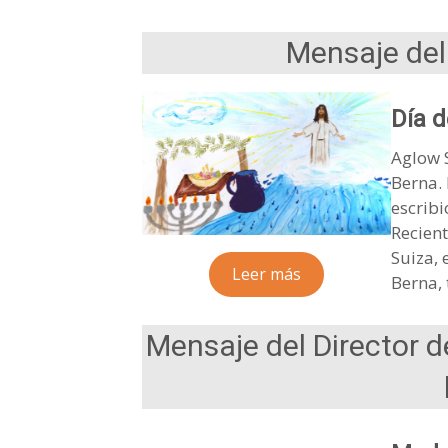
Mensaje del 
Día d
Aglow S
Berna. 
escribi
Recien
Suiza, 
Leer más
Berna, 
Mensaje del Director 