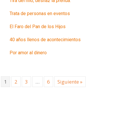
Tira del hilo, deshaz la prenda.
Trata de personas en eventos
El Faro del Pan de los Hijos
40 años llenos de acontecimientos
Por amor al dinero
1
2
3
…
6
Siguiente »