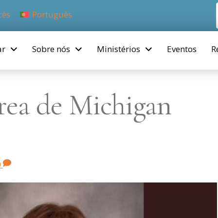
cês
Português
ar
Sobre nós
Ministérios
Eventos
R
rea de Michigan
0