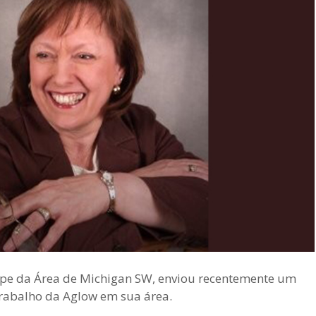
ipe da Área de Michigan SW, enviou recentemente um
 trabalho da Aglow em sua área.