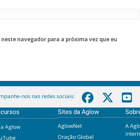
 neste navegador para a próxima vez que eu
mpanhe-nos nas redes sociais:
cursos
Sites da Aglow
Sobr
AglowNet
A Agl
ja Aglow
inter
Oração Global
uTube