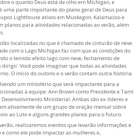
sobre o quanto Deus está de olho em Michigan, e
é uma parte importante do plano geral de Deus para
grupos Lighthouse ativos em Muskegon, Kalamazoo e
 planos para atividades relacionadas ao verão, além
s.
tão localizadas no que é chamado de cinturão de neve
dade com o Lago Michigan faz com que as condições do
do o temido efeito lago com neve, fechamento de
 dirigir. Você pode imaginar que todas as atividades
o. O início do outono e o verão contam outra história.
lvendo um ministério que será impactante para a
dicionadas à equipe: Ann Brown como Presidente e Tami
Desenvolvimento Ministerial. Ambas são ex-líderes e
ipam ativamente de um grupo de oração mensal sobre
oio ao Luto e alguns grandes planos para o futuro.
erão, realizaremos eventos que levarão informações e
w e como ele pode impactar as mulheres e,