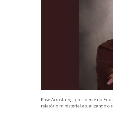
Rose Armstrong, presidente da Equ
relatório ministerial atualizando o