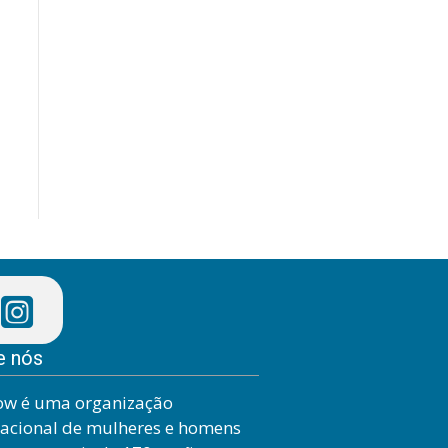
e nós
ow é uma organização
nacional de mulheres e homens