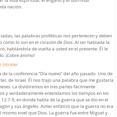
r la vida espiritual, el engaño y el dormitar
oda nación.
adas, las palabras proféticas nos pertenecen y deben
o como lo son en el corazón de Dios. Al ser hablada la
ro, hablándola de vuelta a usted en el presente. Él le
do. ¡Cobre ánimo!
r Intrater
 de la conferencia “Día nuevo” del año pasado. Uno de
ter, de Israel. Él nos trajo una palabra que me gustaría
eses. La dividiremos en tres partes fácilmente
tos y verdaderamente entendamos los tiempos en los
 12:7-9, en donde habla de la guerra que se dio en el
ragón y sus ángeles. Asher enfatizó que la guerra no era
al mismo nivel que Dios. La guerra fue entre Miguel y