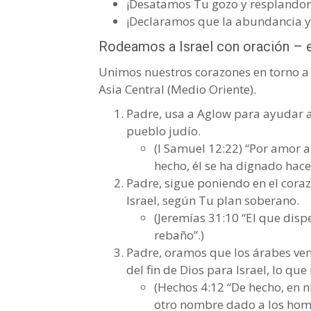
¡Desatamos Tu gozo y resplandor s
¡Declaramos que la abundancia y 
Rodeamos a Israel con oración – 
Unimos nuestros corazones en torno a 
Asia Central (Medio Oriente).
Padre, usa a Aglow para ayudar a
pueblo judío.
(I Samuel 12:22) “Por amor a
hecho, él se ha dignado hace
Padre, sigue poniendo en el corazó
Israel, según Tu plan soberano.
(Jeremías 31:10 “El que dispe
rebaño”.)
Padre, oramos que los árabes veng
del fin de Dios para Israel, lo qu
(Hechos 4:12 “De hecho, en n
otro nombre dado a los homb