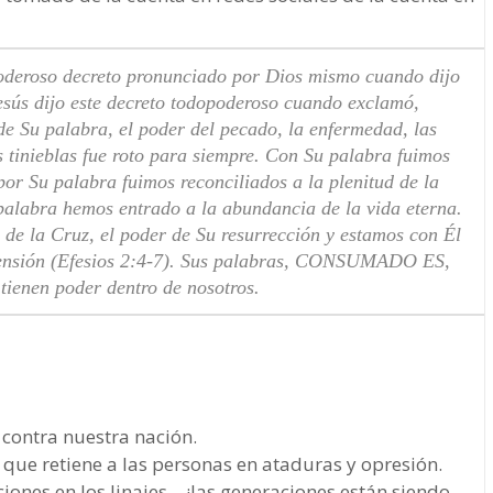
deroso decreto pronunciado por Dios mismo cuando dijo
esús dijo este decreto todopoderoso cuando exclamó,
u palabra, el poder del pecado, la enfermedad, las
tinieblas fue roto para siempre. Con Su palabra fuimos
por Su palabra fuimos reconciliados a la plenitud de la
palabra hemos entrado a la abundancia de la vida eterna.
n de la Cruz, el poder de Su resurrección y estamos con Él
ascensión (Efesios 2:4-7). Sus palabras, CONSUMADO ES,
 tienen poder dentro de nosotros.
 contra nuestra nación.
que retiene a las personas en ataduras y opresión.
iones en los linajes – ¡las generaciones están siendo