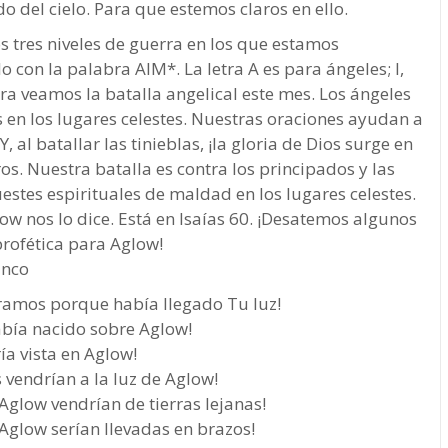
o del cielo. Para que estemos claros en ello.
s tres niveles de guerra en los que estamos
o con la palabra AIM*. La letra A es para ángeles; I,
ra veamos la batalla angelical este mes. Los ángeles
 en los lugares celestes. Nuestras oraciones ayudan a
, al batallar las tinieblas, ¡la gloria de Dios surge en
s. Nuestra batalla es contra los principados y las
estes espirituales de maldad en los lugares celestes.
low nos lo dice. Está en Isaías 60. ¡Desatemos algunos
profética para Aglow!
anco
áramos porque había llegado Tu luz!
había nacido sobre Aglow!
ría vista en Aglow!
s vendrían a la luz de Aglow!
 Aglow vendrían de tierras lejanas!
e Aglow serían llevadas en brazos!