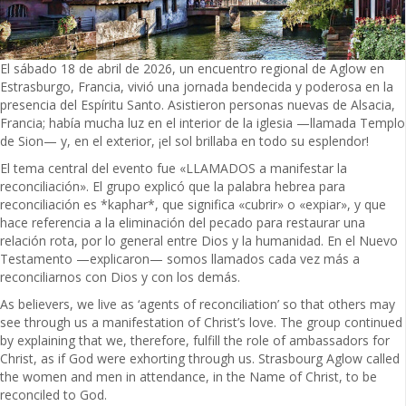
El sábado 18 de abril de 2026, un encuentro regional de Aglow en
Estrasburgo, Francia, vivió una jornada bendecida y poderosa en la
presencia del Espíritu Santo. Asistieron personas nuevas de Alsacia,
Francia; había mucha luz en el interior de la iglesia —llamada Templo
de Sion— y, en el exterior, ¡el sol brillaba en todo su esplendor!
El tema central del evento fue «LLAMADOS a manifestar la
reconciliación». El grupo explicó que la palabra hebrea para
reconciliación es *kaphar*, que significa «cubrir» o «expiar», y que
hace referencia a la eliminación del pecado para restaurar una
relación rota, por lo general entre Dios y la humanidad. En el Nuevo
Testamento —explicaron— somos llamados cada vez más a
reconciliarnos con Dios y con los demás.
As believers, we live as ‘agents of reconciliation’ so that others may
see through us a manifestation of Christ’s love. The group continued
by explaining that we, therefore, fulfill the role of ambassadors for
Christ, as if God were exhorting through us. Strasbourg Aglow called
the women and men in attendance, in the Name of Christ, to be
reconciled to God.