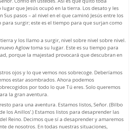
Señor. Confío en ustedes. Así es que quito toda
lugar que Jesús ocupó en la tierra. Los desato y les
Sus pasos – al nivel en el que caminó Jesús entre los
o para surgir; este es el tiempo para que surjan como
erra y los llamo a surgir, nivel sobre nivel sobre nivel.
n nuevo Aglow toma su lugar. Este es su tiempo para
stad, porque la majestad provocará que descubran en
stros ojos y lo que vemos nos sobrecoge. Deberíamos
demos estar asombrados. Ahora podemos
obrecogidos por todo lo que Tú eres. Solo queremos
ara la gran aventura.
esto para una aventura. Estamos listos, Señor. (Bilbo
 de los Anillos’.) Estamos listos para desaprender las
 del Reino. Decimos que sí a desaprender y amaremos
te de nosotros. En todas nuestras situaciones,