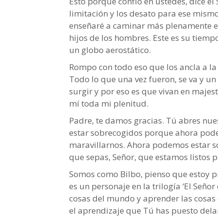
Esto porque confío en ustedes, dice el 
limitación y los desato para ese mismo 
enseñaré a caminar más plenamente en 
hijos de los hombres. Este es su tiemp
un globo aerostático.
Rompo con todo eso que los ancla a la ti
Todo lo que una vez fueron, se va y u
surgir y por eso es que vivan en maje
mí toda mi plenitud.
Padre, te damos gracias. Tú abres nue
estar sobrecogidos porque ahora po
maravillarnos. Ahora podemos estar s
que sepas, Señor, que estamos listos p
Somos como Bilbo, pienso que estoy pr
es un personaje en la trilogía ‘El Señor
cosas del mundo y aprender las cosas
el aprendizaje que Tú has puesto delan