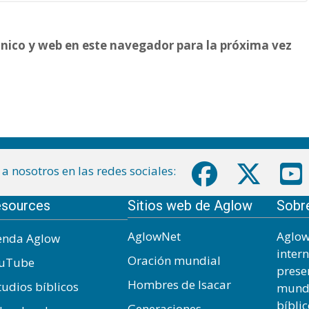
nico y web en este navegador para la próxima vez
a nosotros en las redes sociales:
sources
Sitios web de Aglow
Sobr
AglowNet
Aglow
enda Aglow
inter
Oración mundial
uTube
prese
Hombres de Isacar
tudios bíblicos
mundo
bíbli
Generaciones