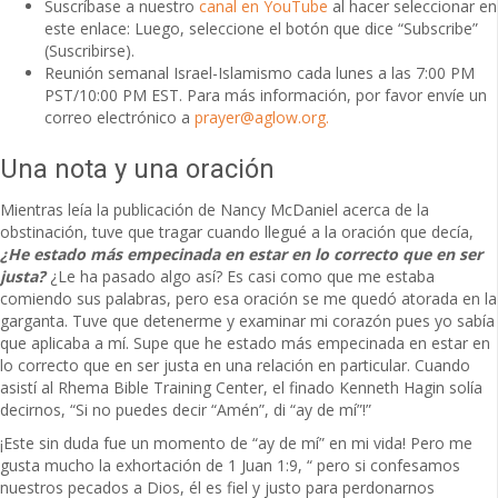
Suscríbase a nuestro
canal en YouTube
al hacer seleccionar en
este enlace: Luego, seleccione el botón que dice “Subscribe”
(Suscribirse).
Reunión semanal Israel-Islamismo cada lunes a las 7:00 PM
PST/10:00 PM EST. Para más información, por favor envíe un
correo electrónico a
prayer@aglow.org.
Una nota y una oración
Mientras leía la publicación de Nancy McDaniel acerca de la
obstinación, tuve que tragar cuando llegué a la oración que decía,
¿He estado más empecinada en estar en lo correcto que en ser
justa?
¿Le ha pasado algo así? Es casi como que me estaba
comiendo sus palabras, pero esa oración se me quedó atorada en la
garganta. Tuve que detenerme y examinar mi corazón pues yo sabía
que aplicaba a mí. Supe que he estado más empecinada en estar en
lo correcto que en ser justa en una relación en particular. Cuando
asistí al Rhema Bible Training Center, el finado Kenneth Hagin solía
decirnos, “Si no puedes decir “Amén”, di “ay de mí”!”
¡Este sin duda fue un momento de “ay de mí” en mi vida! Pero me
gusta mucho la exhortación de 1 Juan 1:9, “ pero si confesamos
nuestros pecados a Dios, él es fiel y justo para perdonarnos