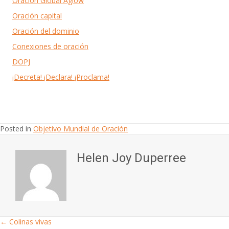
Oración Global Aglow
Oración capital
Oración del dominio
Conexiones de oración
DOPJ
¡Decreta! ¡Declara! ¡Proclama!
Posted in
Objetivo Mundial de Oración
Helen Joy Duperree
← Colinas vivas
Posts