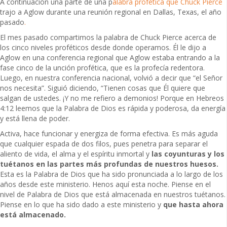
A continuación una parte de una p
alabra profética que Chuck Pierce
trajo a Aglow durante una reunión regional en Dallas, Texas, el año
pasado
.
El mes pasado compartimos la palabra de Chuck Pierce acerca de
los cinco niveles proféticos desde donde operamos. Él le dijo a
Aglow en una conferencia regional que Aglow estaba entrando a la
fase cinco de la unción profética, que es la profecía redentora.
Luego, en nuestra conferencia nacional, volvió a decir que “el Señor
nos necesita”. Siguió diciendo, “Tienen cosas que Él quiere que
salgan de ustedes. ¡Y no me refiero a demonios! Porque en Hebreos
4:12 leemos que la Palabra de Dios es rápida y poderosa, da energía
y está llena de poder.
Activa, hace funcionar y energiza de forma efectiva. Es más aguda
que cualquier espada de dos filos, pues penetra para separar el
aliento de vida, el alma y el espíritu inmortal y
las coyunturas y los
tuétanos en las partes más profundas de nuestros huesos.
Esta es la Palabra de Dios que ha sido pronunciada a lo largo de los
años desde este ministerio. Henos aquí esta noche. Piense en el
nivel de Palabra de Dios que está almacenada en nuestros tuétanos.
Piense en lo que ha sido dado a este ministerio y
que hasta ahora
está almacenado.