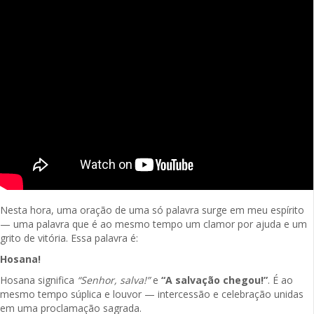
Nesta hora, uma oração de uma só palavra surge em meu espírito
— uma palavra que é ao mesmo tempo um clamor por ajuda e um
grito de vitória. Essa palavra é:
Hosana!
Hosana significa
“Senhor, salva!”
e
“A salvação chegou!”
. É ao
mesmo tempo súplica e louvor — intercessão e celebração unidas
em uma proclamação sagrada.