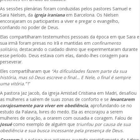
As sessões plenárias foram conduzidas pelos pastores Samuel e
Sara Nielsen, da
igreja iraniana
em Barcelona. Os Nielsen
encorajaram os participantes a viver e pregar o evangelho,
confiando no poder de Deus.
Elas compartilharam testemunhos pessoais da época em que Sara e
sua irmã foram presas no Irã e mantidas em
confinamento
solitário,
destacando o cuidado divino que experimentaram durante
esse período. Deus estava com elas, dando-lhes coragem para
perseverar.
Eles compartilharam que
“As dificuldades fazem parte da sua
história, mas só Deus escreve o final… E Nele, o final é sempre
uma vitória.”
!”
A pastora Jaz Jacob, da igreja Amistad Cristiana em Madri, desafiou
as mulheres a saírem de suas zonas de conforto e se
levantarem
corajosamente para viver em obediência
, aprofundando-se no
estudo da Palavra, livres do medo. Ela as encorajou a serem
mulheres de oração, a orarem com ousadia e coragem. Falou de
Josué
como exemplo de alguém que
triunfou por causa de sua
obediência e sua busca incessante pela presença de Deus.
Coragem
é a palavra que estamos ouvindo repetidamente da Aglow