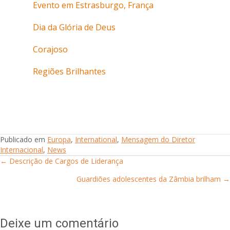
Evento em Estrasburgo, França
Dia da Glória de Deus
Corajoso
Regiões Brilhantes
Publicado em
Europa
,
International
,
Mensagem do Diretor
Internacional
,
News
← Descrição de Cargos de Liderança
Posts
Guardiões adolescentes da Zâmbia brilham →
navigation
Deixe um comentário